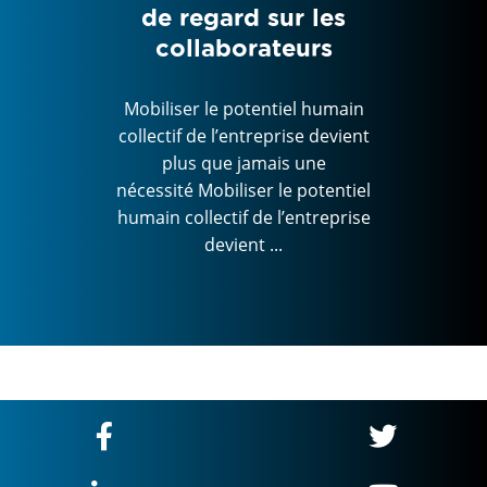
de regard sur les
pr
collaborateurs
p
humain
 devient
ne
Mobiliser le potentiel humain
tentiel
collectif de l’entreprise devient
Mobil
reprise
plus que jamais une
collect
nécessité Mobiliser le potentiel
p
humain collectif de l’entreprise
nécess
devient ...
humain