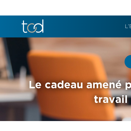
L’
Le cadeau amené par
travai