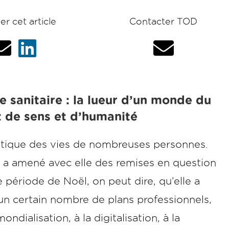
er cet article
Contacter TOD
a
a
a
t
t
t
 sanitaire : la lueur d’un monde du
t de sens et d’humanité
e
e
e
gistique des vies de nombreuses personnes.
u
u
u
e a amené avec elle des remises en question
 période de Noël, on peut dire, qu’elle a
r
r
r
r un certain nombre de plans professionnels,
dialisation, à la digitalisation, à la