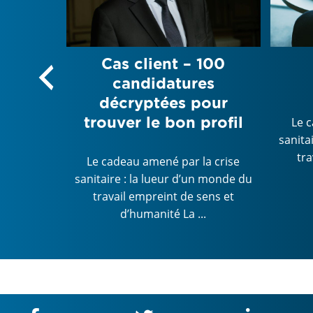
des
Cas client – 100
 ou
candidatures
DRHs ?
décryptées pour
trouver le bon profil
Le 
sanita
a crise
tra
n monde du
Le cadeau amené par la crise
ens et
sanitaire : la lueur d’un monde du
.
travail empreint de sens et
d’humanité La ...