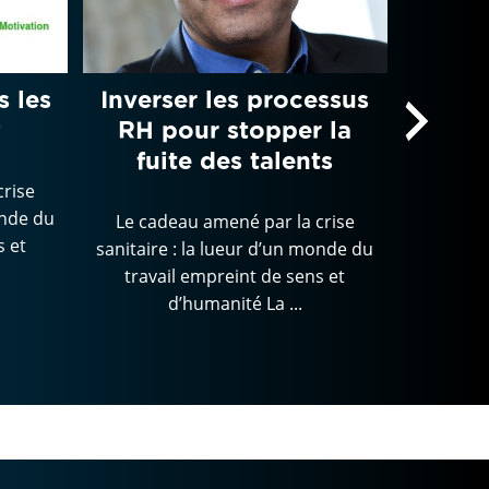
s les
Inverser les processus
I
?
RH pour stopper la
méta
fuite des talents
man
crise
onde du
Le cadeau amené par la crise
Le cad
s et
sanitaire : la lueur d’un monde du
sanitaire
travail empreint de sens et
trava
d’humanité La ...