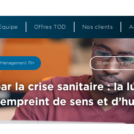
Equipe
Offres TOD
Nos clients
A
S
S
S
é
é
é
Management RH
20 décembre 202
 la crise sanitaire : la
p
p
p
l empreint de sens et d’h
a
a
a
r
r
r