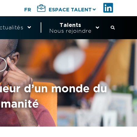
FR
ESPACE TALENT
Talents
ctualités
Nous rejoindre
S
é
1
 lueur d’un monde du
p
umanité
a
r