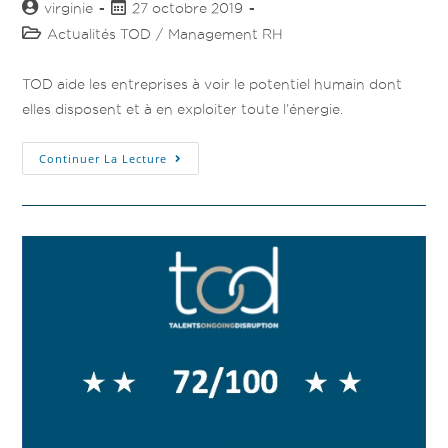
virginie
27 octobre 2019
Actualités TOD
/
Management RH
TOD aide les entreprises à voir le potentiel humain dont
elles disposent et à en exploiter toute l’énergie.
Continuer La Lecture