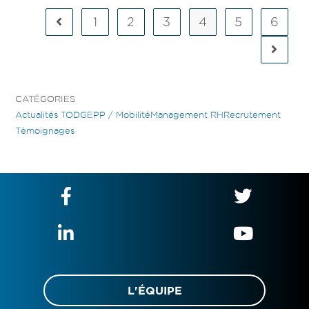
1
2
3
4
5
6
CATÉGORIES
Actualités TOD
GEPP / Mobilité
Management RH
Recrutement
Témoignages
L'ÉQUIPE