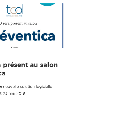
a
t
 présent au salon
e
ca
nouvelle solution logicielle
u
et 23 mai 2019
r