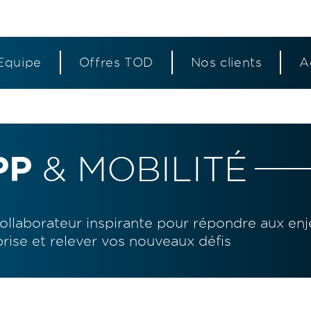
Equipe
Offres TOD
Nos clients
A
S
S
S
é
é
é
PP
& MOBILITÉ
p
p
p
laborateur inspirante pour répondre aux enj
prise et relever vos nouveaux défis
a
a
a
r
r
r