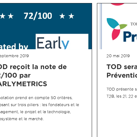
a
a
a
t
t
t
septembre 2019
20 mai 2019
D reçoit la note de
TOD sera
e
e
e
/100 par
Préventi
ARLYMETRICS
TOD présente sa 
u
u
u
T2B, les 21, 22 
notation prend en compte 50 critères,
sant sur trois piliers : les fondateurs et le
agement, le projet et la technologie,
r
r
r
cosystème et le marché.