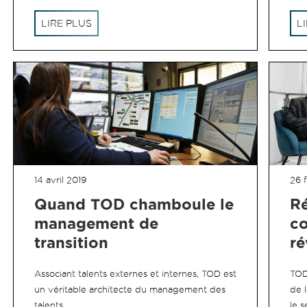
LIRE PLUS
L
14 avril 2019
26 f
Quand TOD chamboule le
Ré
management de
c
transition
ré
Associant talents externes et internes, TOD est
TOD
un véritable architecte du management des
de l
talents…
le s