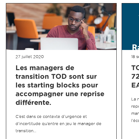
27 juillet 2020
18 
Les managers de
TO
transition TOD sont sur
72
les starting blocks pour
E
accompagner une reprise
La 
différente.
repo
man
C’est dans ce contexte d’urgence et
l’é
d’incertitude qu’entre en jeu le manager de
transition…