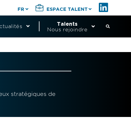
FR
ESPACE TALENT
Talents
ctualités
Nous rejoindre
S
é
p
eux stratégiques de
a
r