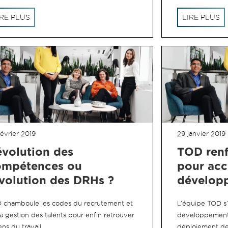
IRE PLUS
LIRE PLUS
évrier 2019
29 janvier 2019
volution des
TOD renf
ompétences ou
pour ac
volution des DRHs ?
dévelop
 chamboule les codes du recrutement et
L’équipe TOD s
a gestion des talents pour enfin retrouver
développement 
ens du travail.
déploiement de