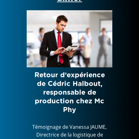
t a
Retour d’expérience
Due
ring
de Cédric Halbout,
capi
responsable de
(
production chez Mc
Phy
 JAUME,
que de
Témoig
and
Direc
Témoignage de Vanessa JAUME,
-vous
di
Directrice de la logistique de