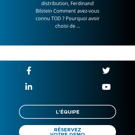
avoir
Bils
distribution, Ferdinand
conn
Bilstein Comment avez-vous
connu TOD ? Pourquoi avoir
choisi de ...
L'ÉQUIPE
RÉSERVEZ
VOTRE DEMO