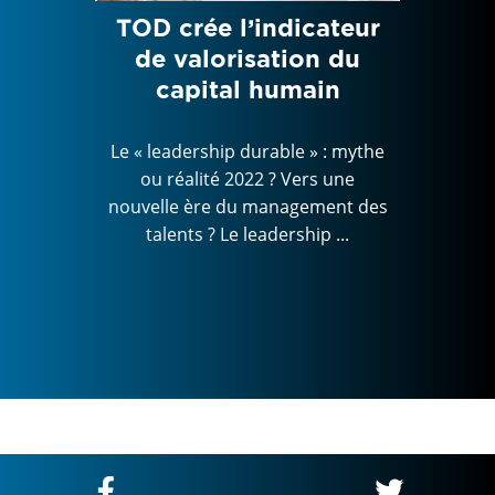
ip
TOD crée l’indicateur
Trans
he ou
de valorisation du
: e
Vers
capital humain
n’éta
e du
des
Le « leadership durable » : mythe
Le « le
ou réalité 2022 ? Vers une
ou r
nouvelle ère du management des
nouvell
talents ? Le leadership ...
tal
 : mythe
s une
ment des
 ...