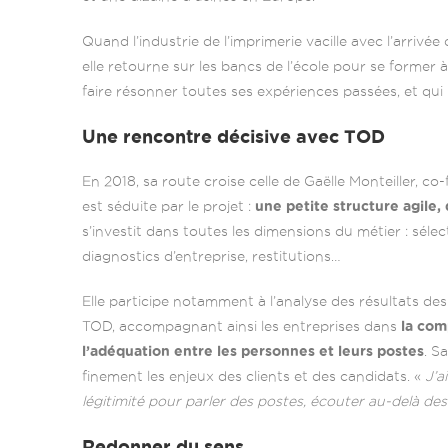
Quand l’industrie de l’imprimerie vacille avec l’arrivée 
elle retourne sur les bancs de l’école pour se former à
faire résonner toutes ses expériences passées, et qui l
Une rencontre décisive avec TOD
En 2018, sa route croise celle de Gaëlle Monteiller, c
est séduite par le projet :
une petite structure agile
s’investit dans toutes les dimensions du métier : sélect
diagnostics d’entreprise, restitutions…
Elle participe notamment à l’analyse des résultats des
TOD, accompagnant ainsi les entreprises dans
la com
l’adéquation entre les personnes et leurs postes
. S
finement les enjeux des clients et des candidats. «
J’a
légitimité pour parler des postes, écouter au-delà de
Redonner du sens