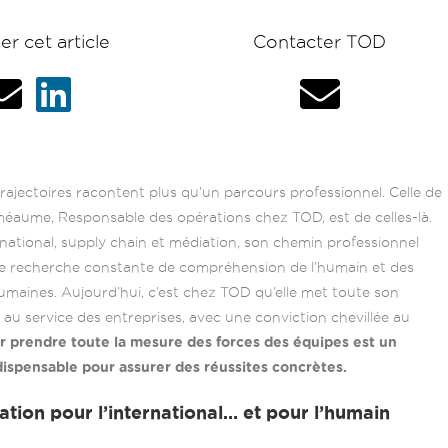
er cet article
Contacter TOD
a
a
a
t
t
t
rajectoires racontent plus qu’un parcours professionnel. Celle de
méaume, Responsable des opérations chez TOD, est de celles-là.
e
e
e
rnational, supply chain et médiation, son chemin professionnel
e recherche constante de compréhension de l’humain et des
humaines. Aujourd’hui, c’est chez TOD qu’elle met toute son
u
u
u
 au service des entreprises, avec une conviction chevillée au
r prendre toute la mesure des forces des équipes est un
ispensable pour assurer des réussites concrètes.
r
r
r
tion pour l’international… et pour l’humain