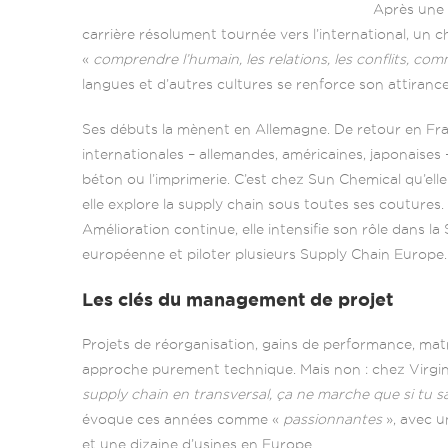
Après une 
carrière résolument tournée vers l’international, un
«
comprendre l’humain, les relations, les conflits, co
langues et d’autres cultures se renforce son attiranc
Ses débuts la mènent en Allemagne. De retour en Fran
internationales – allemandes, américaines, japonaises 
béton ou l’imprimerie. C’est chez Sun Chemical qu’elle
elle explore la supply chain sous toutes ses coutures.
Amélioration continue, elle intensifie son rôle dans la
européenne et piloter plusieurs Supply Chain Europe.
Les clés du management de projet
Projets de réorganisation, gains de performance, matr
approche purement technique. Mais non : chez Virgin
supply chain en transversal, ça ne marche que si tu sa
évoque ces années comme «
passionnantes
», avec u
et une dizaine d’usines en Europe.