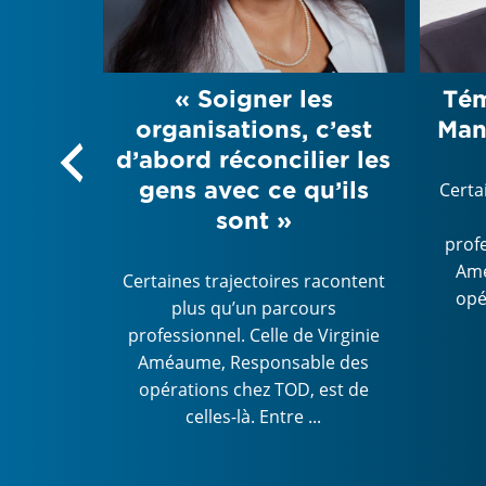
ience
« Soigner les
Tém
SEN,
organisations, c’est
Man
ector
d’abord réconcilier les
tures
gens avec ce qu’ils
Certa
sont »
profe
racontent
Amé
urs
Certaines trajectoires racontent
opé
Virginie
plus qu’un parcours
le des
professionnel. Celle de Virginie
 est de
Améaume, Responsable des
.
opérations chez TOD, est de
celles-là. Entre ...