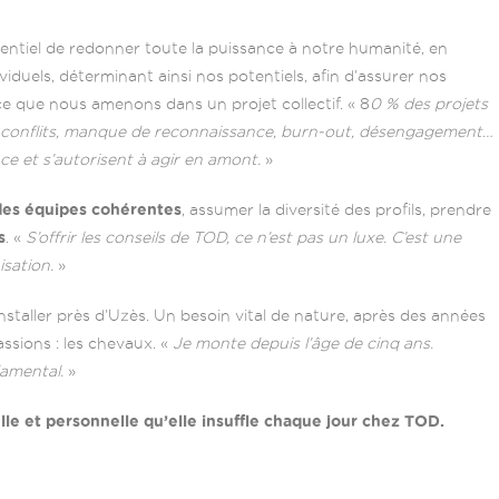
essentiel de redonner toute la puissance à notre humanité, en
iduels, déterminant ainsi nos potentiels, afin d’assurer nos
 ce que nous amenons dans un projet collectif. « 8
0 % des projets
t conflits, manque de reconnaissance, burn-out, désengagement…
ce et s’autorisent à agir en amont.
»
des équipes cohérentes
, assumer la diversité des profils, prendre
s
. «
S’offrir les conseils de TOD, ce n’est pas un luxe. C’est une
isation.
»
installer près d’Uzès. Un besoin vital de nature, après des années
ssions : les chevaux. «
Je monte depuis l’âge de cinq ans.
damental.
»
le et personnelle qu’elle insuffle chaque jour chez TOD.