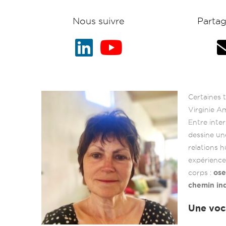
Nous suivre
Partag
Certaines t
Virginie A
Entre inte
dessine un
relations 
expérience
corps :
ose
chemin ind
Une voca