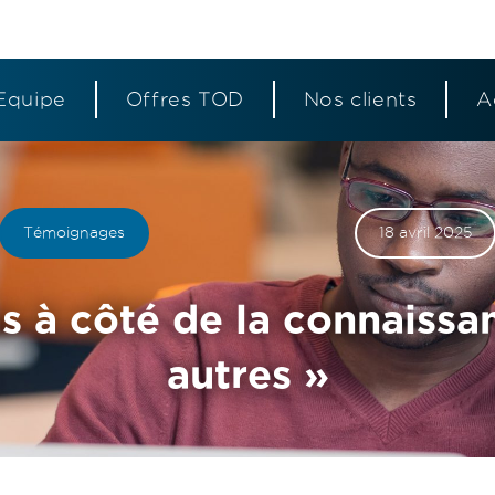
Equipe
Offres TOD
Nos clients
A
S
S
S
é
é
é
Témoignages
18 avril 2025
s à côté de la connaissan
p
p
p
autres »
a
a
a
r
r
r