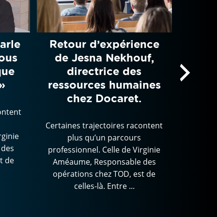
arle
Retour d’expérience
« 
vous
de Jesna Nekhouf,
bes
que
directrice des
»
ressources humaines
chez Docaret.
Certaine
pl
ontent
profess
Certaines trajectoires racontent
Améau
rginie
plus qu’un parcours
opéra
 des
professionnel. Celle de Virginie
t de
Améaume, Responsable des
opérations chez TOD, est de
celles-là. Entre ...